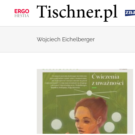
Przejdź
do
zawartości
Wojciech Eichelberger
nia z uważności