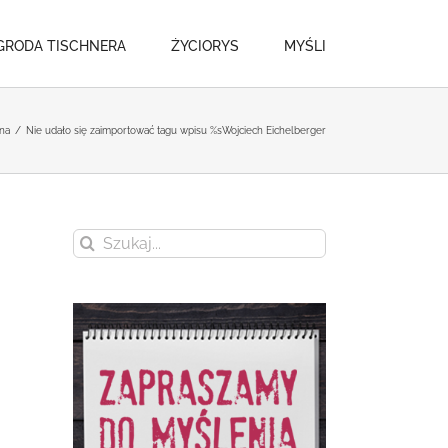
GRODA TISCHNERA
ŻYCIORYS
MYŚLI
na
/
Nie udało się zaimportować tagu wpisu %s
Wojciech Eichelberger
Szukaj