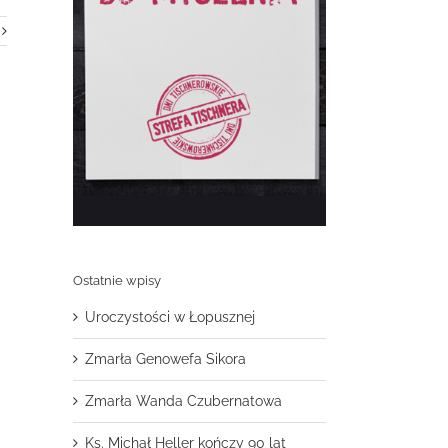
Ostatnie wpisy
Uroczystości w Łopusznej
Zmarła Genowefa Sikora
Zmarła Wanda Czubernatowa
Ks. Michał Heller kończy 90 lat