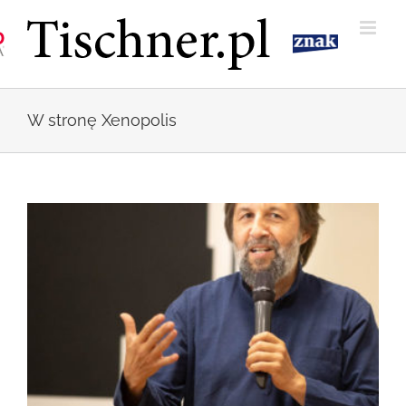
Przejdź
do
zawartości
W stronę Xenopolis