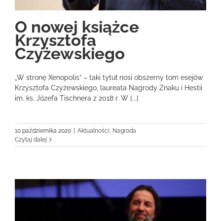
O nowej książce
Krzysztofa
Czyżewskiego
„W stronę Xenopolis” – taki tytuł nosi obszerny tom esejów
Krzysztofa Czyżewskiego, laureata Nagrody Znaku i Hestii
im. ks. Józefa Tischnera z 2018 r. W [...]
10 października 2020
|
Aktualności
,
Nagroda
Czytaj dalej