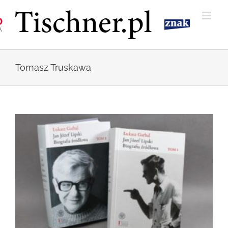
Przejdź
do
zawartości
Tomasz Truskawa