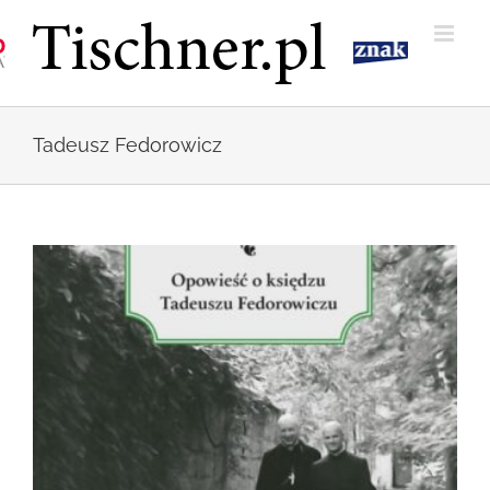
Przejdź
do
zawartości
Tadeusz Fedorowicz