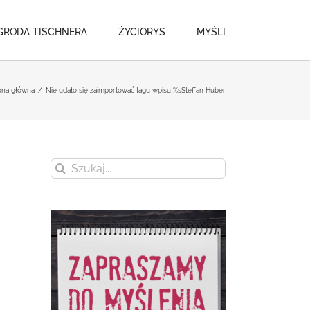
GRODA TISCHNERA
ŻYCIORYS
MYŚLI
ona główna
/
Nie udało się zaimportować tagu wpisu %s
Steffan Huber
Szukaj
.