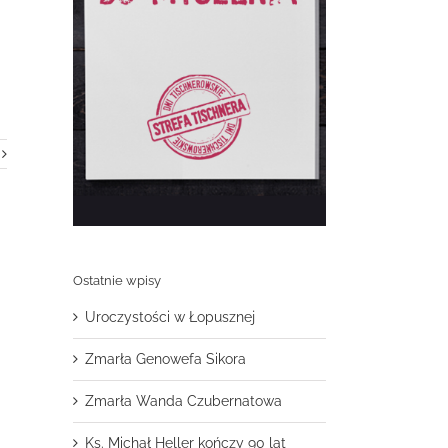
Ostatnie wpisy
Uroczystości w Łopusznej
Zmarła Genowefa Sikora
Zmarła Wanda Czubernatowa
Ks. Michał Heller kończy 90 lat