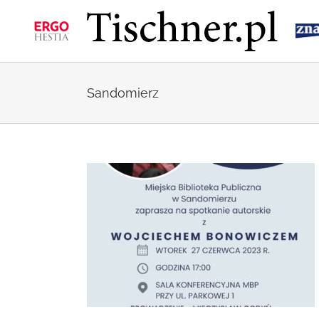
Przejdź
do
zawartości
Sandomierz
Sandomierzu