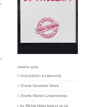
Ostatnie wpisy
Uroczystości w Łopusznej
Zmarła Genowefa Sikora
Zmarła Wanda Czubernatowa
Ks. Michał Heller kończy 90 lat