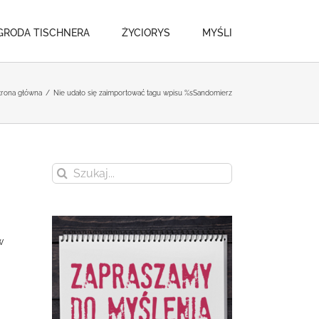
GRODA TISCHNERA
ŻYCIORYS
MYŚLI
trona główna
/
Nie udało się zaimportować tagu wpisu %s
Sandomierz
Szukaj
a
w