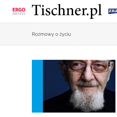
Przejdź
do
zawartości
Rozmowy o życiu
owie Górniczej i