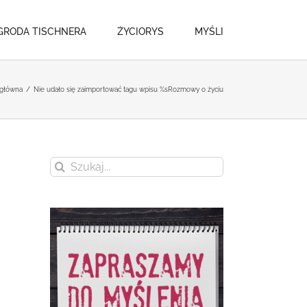
GRODA TISCHNERA
ŻYCIORYS
MYŚLI
 główna
/
Nie udało się zaimportować tagu wpisu %s
Rozmowy o życiu
Szukaj