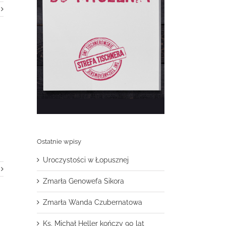
Ostatnie wpisy
Uroczystości w Łopusznej
Zmarła Genowefa Sikora
Zmarła Wanda Czubernatowa
Ks. Michał Heller kończy 90 lat