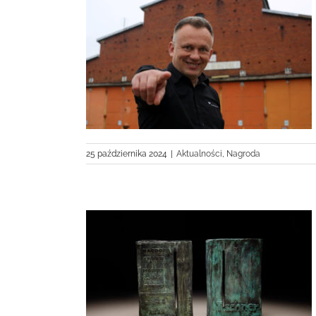
chnera: Robert
25 października 2024
|
Aktualności
,
Nagroda
h do Nagrody
efa Tischnera