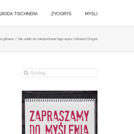
GRODA TISCHNERA
ŻYCIORYS
MYŚLI
na główna
/
Nie udało się zaimportować tagu wpisu %s
Robert Drogoś
Szukaj