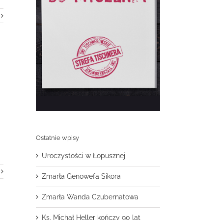
Ostatnie wpisy
Uroczystości w Łopusznej
Zmarła Genowefa Sikora
Zmarła Wanda Czubernatowa
Ks. Michał Heller kończy 90 lat