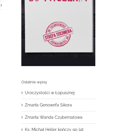
Ostatnie wpisy
Uroczystości w Łopusznej
Zmarła Genowefa Sikora
Zmarła Wanda Czubernatowa
Ks. Michał Heller kończy 90 lat