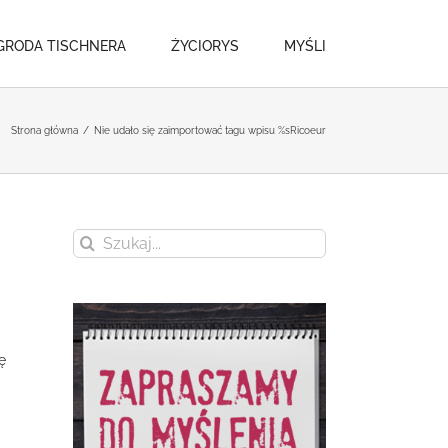
GRODA TISCHNERA
ŻYCIORYS
MYŚLI
Strona główna
/
Nie udało się zaimportować tagu wpisu %s
Ricoeur
Szukaj
ę