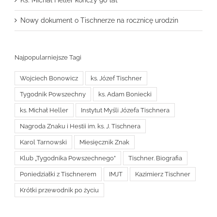
Ks. Michał Heller kończy 90 lat
Nowy dokument o Tischnerze na rocznicę urodzin
Najpopularniejsze Tagi
Wojciech Bonowicz
ks. Józef Tischner
Tygodnik Powszechny
ks. Adam Boniecki
ks. Michał Heller
Instytut Myśli Józefa Tischnera
Nagroda Znaku i Hestii im. ks. J. Tischnera
Karol Tarnowski
Miesięcznik Znak
Klub „Tygodnika Powszechnego”
Tischner. Biografia
Poniedziałki z Tischnerem
IMJT
Kazimierz Tischner
Krótki przewodnik po życiu