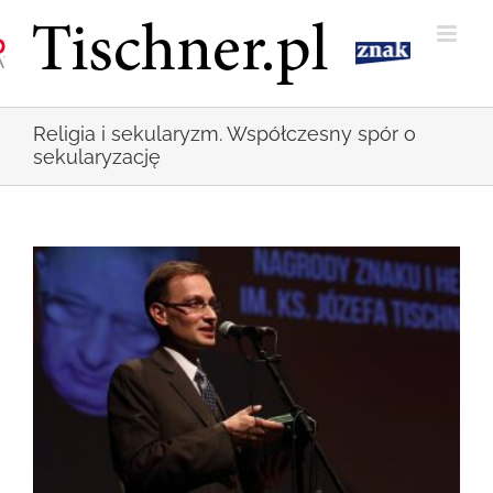
Przejdź
do
zawartości
Religia i sekularyzm. Współczesny spór o
sekularyzację