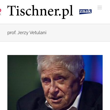
Przejdź
do
zawartości
prof. Jerzy Vetulani