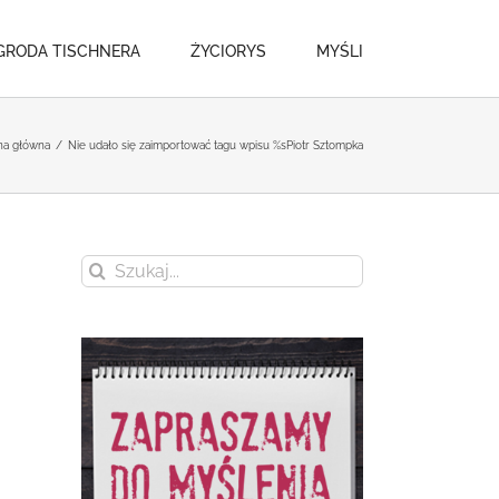
GRODA TISCHNERA
ŻYCIORYS
MYŚLI
na główna
/
Nie udało się zaimportować tagu wpisu %s
Piotr Sztompka
Szukaj