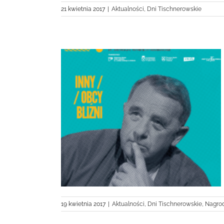
21 kwietnia 2017
|
Aktualności
,
Dni Tischnerowskie
nerowskie
19 kwietnia 2017
|
Aktualności
,
Dni Tischnerowskie
,
Nagro