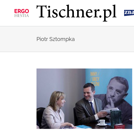
Przejdź
do
zawartości
Piotr Sztompka
chnerowskich