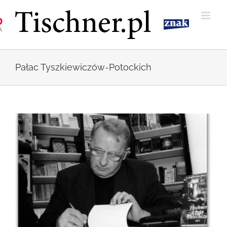
Przejdź
do
zawartości
Pałac Tyszkiewiczów-Potockich