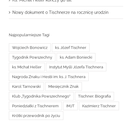
Ks. Michał Heller kończy 90 lat
Nowy dokument o Tischnerze na rocznicę urodzin
Najpopularniejsze Tagi
Wojciech Bonowicz
ks. Józef Tischner
Tygodnik Powszechny
ks. Adam Boniecki
ks. Michał Heller
Instytut Myśli Józefa Tischnera
Nagroda Znaku i Hestii im. ks. J. Tischnera
Karol Tarnowski
Miesięcznik Znak
Klub „Tygodnika Powszechnego”
Tischner. Biografia
Poniedziałki z Tischnerem
IMJT
Kazimierz Tischner
Krótki przewodnik po życiu