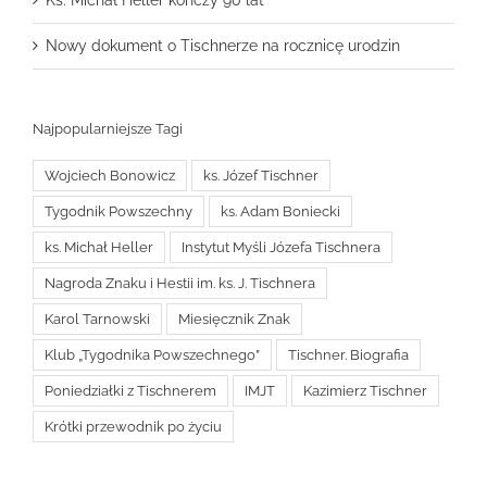
Ks. Michał Heller kończy 90 lat
Nowy dokument o Tischnerze na rocznicę urodzin
Najpopularniejsze Tagi
Wojciech Bonowicz
ks. Józef Tischner
Tygodnik Powszechny
ks. Adam Boniecki
ks. Michał Heller
Instytut Myśli Józefa Tischnera
Nagroda Znaku i Hestii im. ks. J. Tischnera
Karol Tarnowski
Miesięcznik Znak
Klub „Tygodnika Powszechnego”
Tischner. Biografia
Poniedziałki z Tischnerem
IMJT
Kazimierz Tischner
Krótki przewodnik po życiu