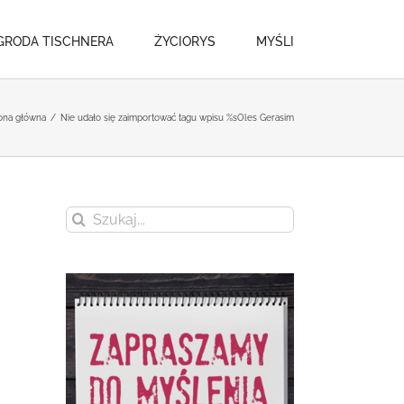
GRODA TISCHNERA
ŻYCIORYS
MYŚLI
ona główna
/
Nie udało się zaimportować tagu wpisu %s
Oles Gerasim
Szukaj