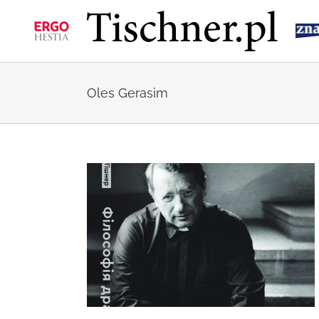
Przejdź
do
zawartości
Oles Gerasim
ofii dramatu”