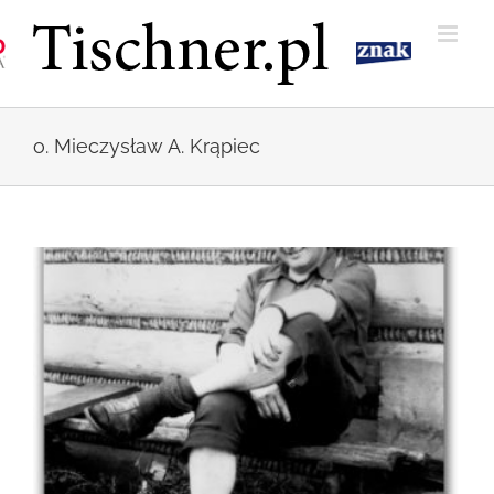
Przejdź
do
zawartości
o. Mieczysław A. Krąpiec