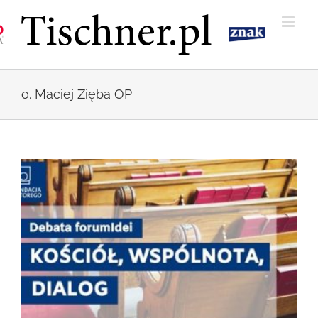
Przejdź
do
zawartości
o. Maciej Zięba OP