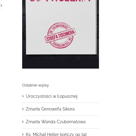
Ostatnie wpisy
Uroczystości w Łopusznej
Zmarła Genowefa Sikora
Zmarła Wanda Czubernatowa
Ks. Michał Heller kończy 90 lat