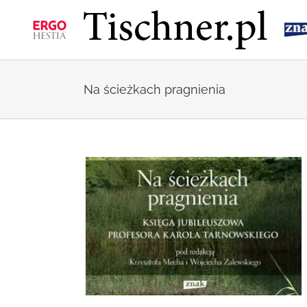
Przejdź
do
zawartości
Na ścieżkach pragnienia
ola