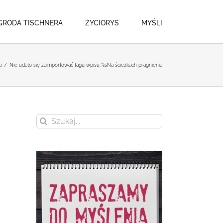
GRODA TISCHNERA
ŻYCIORYS
MYŚLI
a
/
Nie udało się zaimportować tagu wpisu %s
Na ścieżkach pragnienia
Szukaj