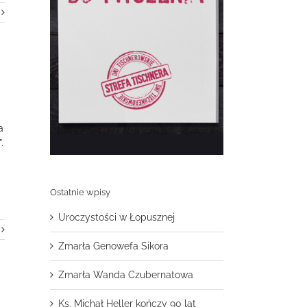
a
.
Ostatnie wpisy
Uroczystości w Łopusznej
Zmarła Genowefa Sikora
Zmarła Wanda Czubernatowa
Ks. Michał Heller kończy 90 lat