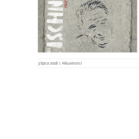
łosować
3 lipca 2018
|
Aktualności