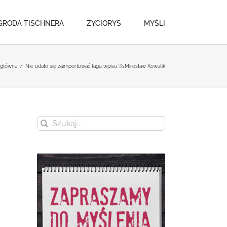
GRODA TISCHNERA
ŻYCIORYS
MYŚLI
 główna
/
Nie udało się zaimportować tagu wpisu %s
Mirosław Kowalik
Szukaj