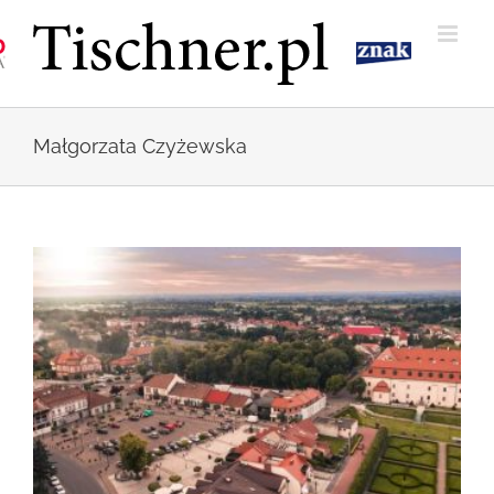
Przejdź
do
zawartości
Małgorzata Czyżewska