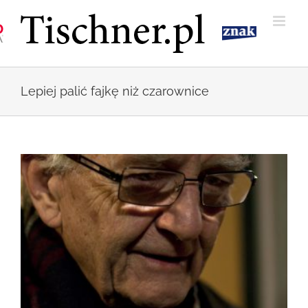
Przejdź
do
zawartości
Lepiej palić fajkę niż czarownice