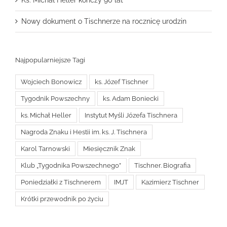
Ks. Michał Heller kończy 90 lat
Nowy dokument o Tischnerze na rocznicę urodzin
Najpopularniejsze Tagi
Wojciech Bonowicz
ks. Józef Tischner
Tygodnik Powszechny
ks. Adam Boniecki
ks. Michał Heller
Instytut Myśli Józefa Tischnera
Nagroda Znaku i Hestii im. ks. J. Tischnera
Karol Tarnowski
Miesięcznik Znak
Klub „Tygodnika Powszechnego”
Tischner. Biografia
Poniedziałki z Tischnerem
IMJT
Kazimierz Tischner
Krótki przewodnik po życiu