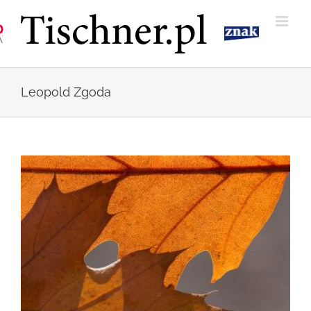
Przejdź
do
zawartości
Leopold Zgoda