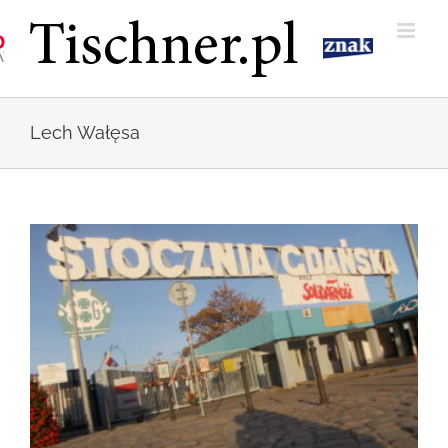
Przejdź
do
zawartości
Lech Wałęsa