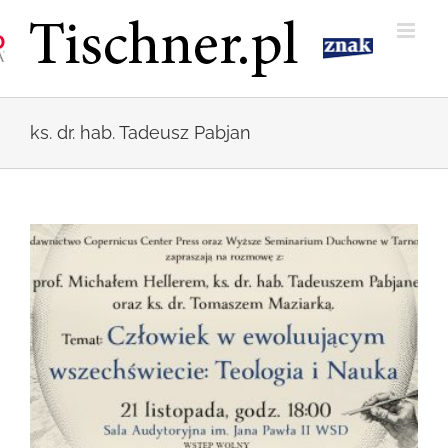
Przejdź
do
zawartości
ks. dr. hab. Tadeusz Pabjan