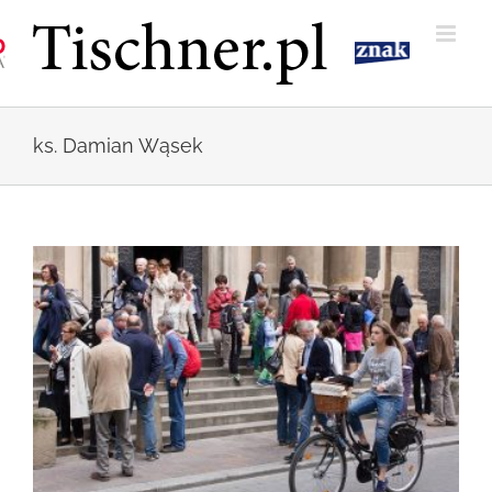
Przejdź
do
zawartości
ks. Damian Wąsek