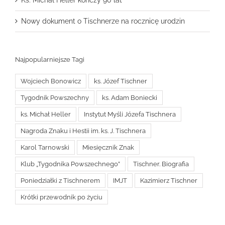
Ks. Michał Heller kończy 90 lat
Nowy dokument o Tischnerze na rocznicę urodzin
Najpopularniejsze Tagi
Wojciech Bonowicz
ks. Józef Tischner
Tygodnik Powszechny
ks. Adam Boniecki
ks. Michał Heller
Instytut Myśli Józefa Tischnera
Nagroda Znaku i Hestii im. ks. J. Tischnera
Karol Tarnowski
Miesięcznik Znak
Klub „Tygodnika Powszechnego”
Tischner. Biografia
Poniedziałki z Tischnerem
IMJT
Kazimierz Tischner
Krótki przewodnik po życiu