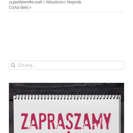
13 października 2016
|
Aktualności
,
Nagroda
Czytaj dalej
Szukaj