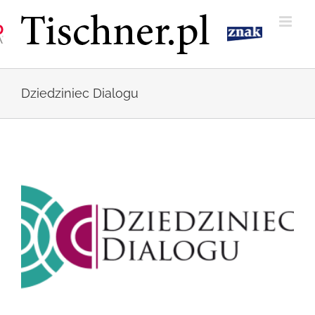
Przejdź
do
zawartości
Dziedziniec Dialogu