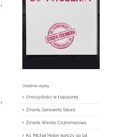
Ostatnie wpisy
Uroczystości w Łopusznej
Zmarła Genowefa Sikora
Zmarła Wanda Czubernatowa
Ks. Michał Heller kończy 90 lat