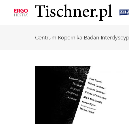
Przejdź
do
zawartości
Centrum Kopernika Badań Interdyscyp
17: Emocje