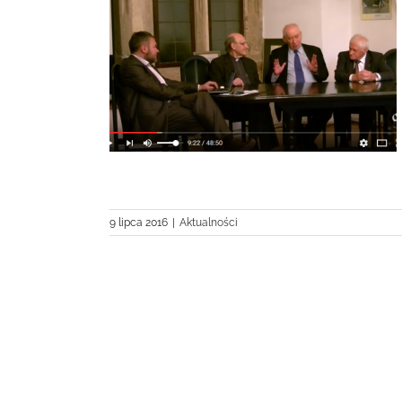
fia w nauce?”
9 lipca 2016
|
Aktualności