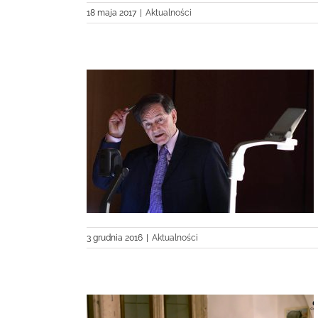
18 maja 2017
|
Aktualności
rakowie
3 grudnia 2016
|
Aktualności