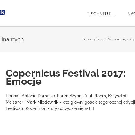
TISCHNER.PL
NA
linarnych
Strona główna
/
Nie udało się zaim
Copernicus Festival 2017:
Emocje
Hanna i Antonio Damasio, Karen Wynn, Paul Bloom, Krzysztof
Meissner i Mark Miodownik – oto główni goście tegorocznej edycji
Festiwalu Kopernika, który odbędzie się w [...]