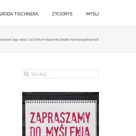
GRODA TISCHNERA
ŻYCIORYS
MYŚLI
portować tagu wpisu %s
Centrum Kopernika Badań Interdyscyplinarnych
Szukaj