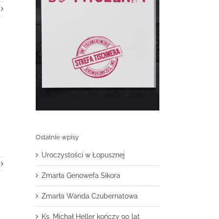
Ostatnie wpisy
Uroczystości w Łopusznej
Zmarła Genowefa Sikora
Zmarła Wanda Czubernatowa
Ks. Michał Heller kończy 90 lat