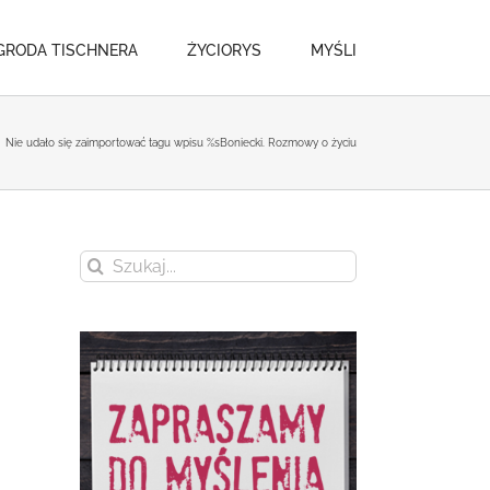
GRODA TISCHNERA
ŻYCIORYS
MYŚLI
Nie udało się zaimportować tagu wpisu %s
Boniecki. Rozmowy o życiu
Szukaj