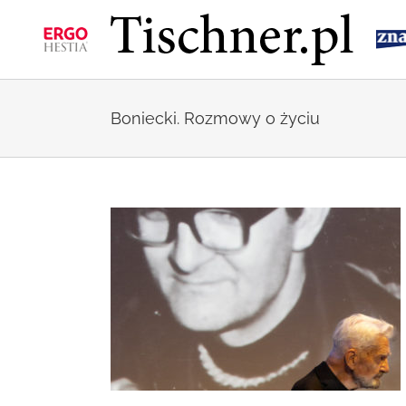
Przejdź
do
zawartości
Boniecki. Rozmowy o życiu
rych rozum nie