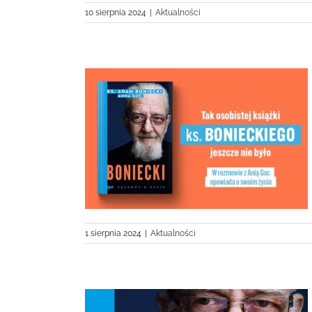
10 sierpnia 2024
|
Aktualności
o życiu
1 sierpnia 2024
|
Aktualności