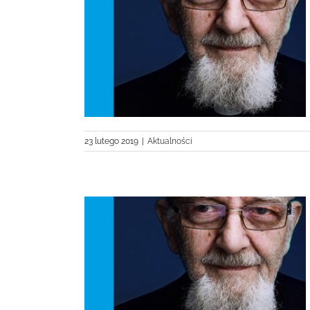
odzi
23 lutego 2019
|
Aktualności
Krakowie