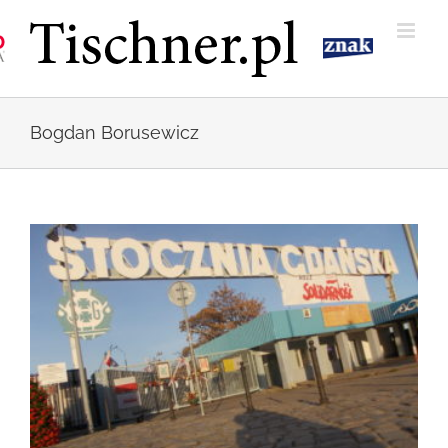
Przejdź
do
zawartości
Bogdan Borusewicz