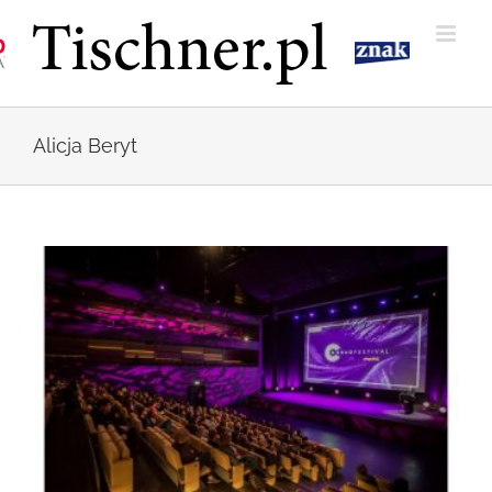
Przejdź
do
zawartości
Alicja Beryt