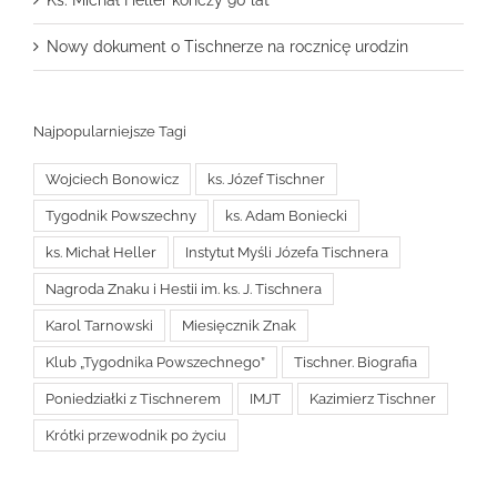
Ks. Michał Heller kończy 90 lat
Nowy dokument o Tischnerze na rocznicę urodzin
Najpopularniejsze Tagi
Wojciech Bonowicz
ks. Józef Tischner
Tygodnik Powszechny
ks. Adam Boniecki
ks. Michał Heller
Instytut Myśli Józefa Tischnera
Nagroda Znaku i Hestii im. ks. J. Tischnera
Karol Tarnowski
Miesięcznik Znak
Klub „Tygodnika Powszechnego”
Tischner. Biografia
Poniedziałki z Tischnerem
IMJT
Kazimierz Tischner
Krótki przewodnik po życiu