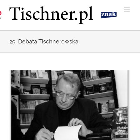
Przejdź
do
zawartości
29. Debata Tischnerowska