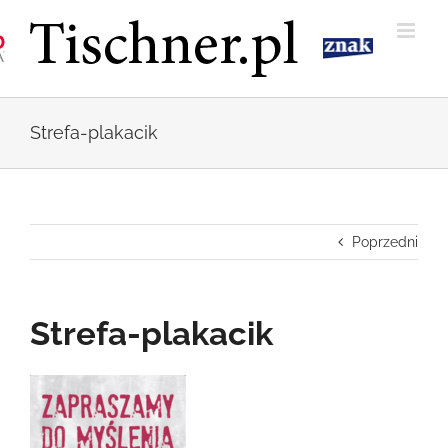
Przejdź
do
zawartości
Strefa-plakacik
Poprzedni
Strefa-plakacik