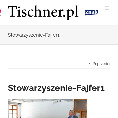
Przejdź
do
zawartości
Stowarzyszenie-Fajfer1
Poprzedni
Stowarzyszenie-Fajfer1