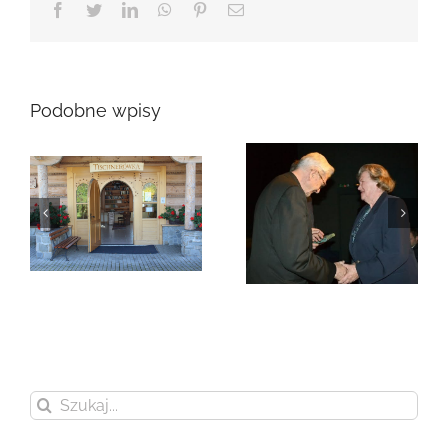
Facebook
Twitter
LinkedIn
WhatsApp
Pinterest
Email
Podobne wpisy
Zmarła Genowefa
Sikora
Zmarła Wanda
Czubernatowa
Szukaj