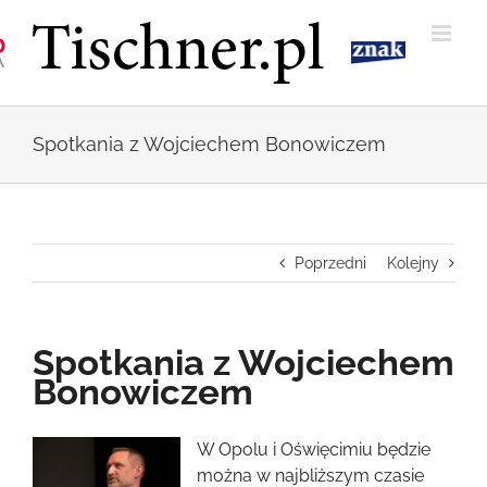
Przejdź
do
zawartości
Spotkania z Wojciechem Bonowiczem
Poprzedni
Kolejny
Spotkania z Wojciechem
Bonowiczem
Pokaż
W Opolu i Oświęcimiu będzie
większy
można w najbliższym czasie