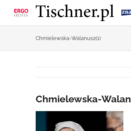
Przejdź
do
zawartości
Chmielewska-Walanus2(1)
Chmielewska-Walan