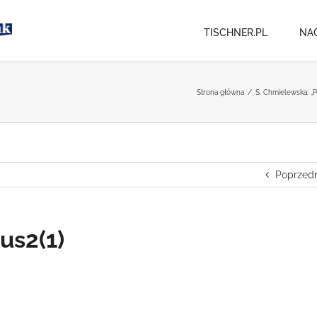
TISCHNER.PL
NA
Strona główna
/
S. Chmielewska: „
Poprzedn
us2(1)