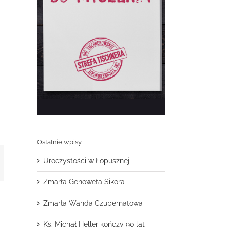
Ostatnie wpisy
Uroczystości w Łopusznej
t
mail
Zmarła Genowefa Sikora
Zmarła Wanda Czubernatowa
Ks. Michał Heller kończy 90 lat