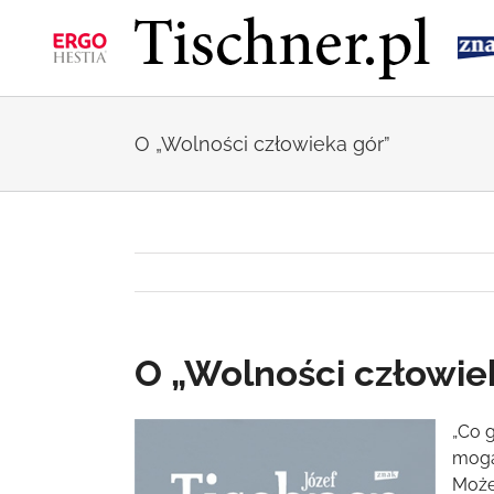
Przejdź
do
zawartości
O „Wolności człowieka gór”
O „Wolności człowie
Pokaż
„Co 
większy
mogą
obrazek
Może