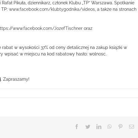
ał Pikuła, dziennikarz, członek Klubu „TP” Warszawa. Spotkanie
w TP:
www.facebook.com/klubtygodnika/videos
, a także na stronach
ttps://www.facebook.com/JozefTischner
oraz
e rabat w wysokości 37% od ceny detalicznej na zakup książki w
eży wpisać w miejscu na kod rabatowy hasło: wolnosc.
j
. Zapraszamy!
Facebook
Twitter
LinkedIn
WhatsApp
Pinteres
E