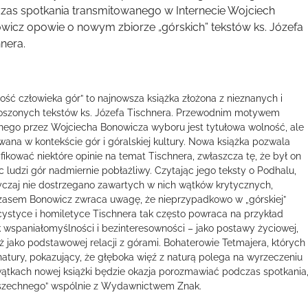
zas spotkania transmitowanego w Internecie Wojciech
wicz opowie o nowym zbiorze „górskich” tekstów ks. Józefa
nera.
ość człowieka gór” to najnowsza książka złożona z nieznanych i
oszonych tekstów ks. Józefa Tischnera. Przewodnim motywem
nego przez Wojciecha Bonowicza wyboru jest tytułowa wolność, ale
wana w kontekście gór i góralskiej kultury. Nowa książka pozwala
fikować niektóre opinie na temat Tischnera, zwłaszcza tę, że był on
 ludzi gór nadmiernie pobłażliwy. Czytając jego teksty o Podhalu,
czaj nie dostrzegano zawartych w nich wątków krytycznych,
asem Bonowicz zwraca uwagę, że nieprzypadkowo w „górskiej”
cystyce i homiletyce Tischnera tak często powraca na przykład
 wspaniałomyślności i bezinteresowności – jako postawy życiowej,
eż jako podstawowej relacji z górami. Bohaterowie Tetmajera, których
 natury, pokazujący, że głęboka więź z naturą polega na wyrzeczeniu
 wątkach nowej książki będzie okazja porozmawiać podczas spotkania
wszechnego” wspólnie z Wydawnictwem Znak.