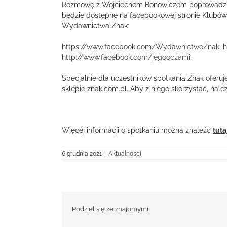
Rozmowę z Wojciechem Bonowiczem poprowadzi Raf
będzie dostępne na facebookowej stronie Klubó
Wydawnictwa Znak:
https://www.facebook.com/WydawnictwoZnak
,
h
http://www.facebook.com/jegooczami
.
Specjalnie dla uczestników spotkania Znak oferuj
sklepie znak.com.pl. Aby z niego skorzystać, nal
Więcej informacji o spotkaniu można znaleźć
tuta
6 grudnia 2021
|
Aktualności
Podziel się ze znajomymi!