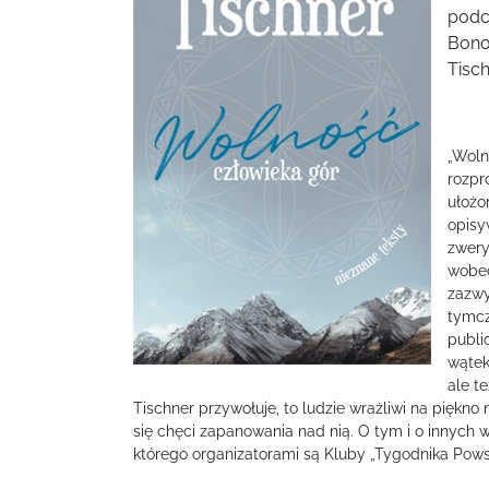
podc
Bono
Tisch
„Woln
rozpr
ułożo
opisy
zwery
wobec
zazwy
tymcz
publi
wątek
ale t
Tischner przywołuje, to ludzie wrażliwi na piękno
się chęci zapanowania nad nią. O tym i o innych
którego organizatorami są Kluby „Tygodnika Po