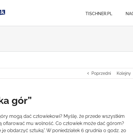
TISCHNER.PL
NA
Poprzedni
Kolejny
ka gór”
góry mogą dać człowiekowi? Myślę, że przede wszystkim
 ofiarować mu wolność. Co człowiek może dać górom?
 je obdarzyć sztuką”. W poniedziałek 6 grudnia o godz. 20