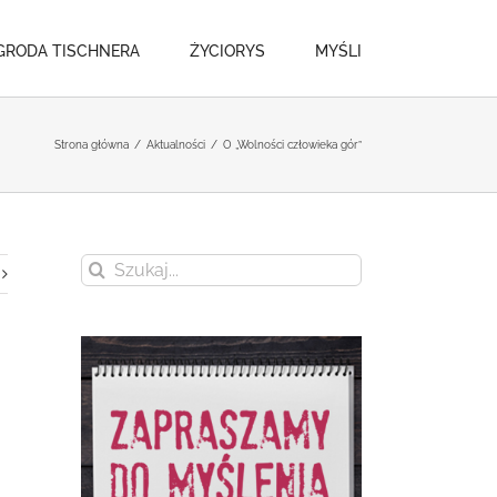
GRODA TISCHNERA
ŻYCIORYS
MYŚLI
Strona główna
/
Aktualności
/
O „Wolności człowieka gór”
Szukaj