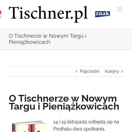
Przejdź
do
zawartości
O Tischnerze w Nowym Targu i
Pieniążkowicach
Poprzedni
Kolejny
O Tischnerze w Nowym
Targu i Pieniążkowicach
Pokaż
14 i 19 listopada odbędą się na
większy
Podhalu dwa spotkania,