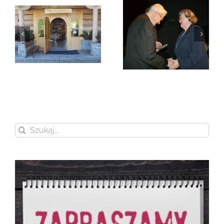
Zmarła Genowefa
Sikora
Zmarła Wanda
Czubernatowa
Szukaj