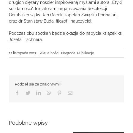
drugich ciężary noście” inspirowaną myślami autora „Etyki
solidarności”. Inicjatorami organizowania Rekolekcji
Góralskich są ks. Jan Gacek, kapelan Związku Podhalan,
oraz dr Stanisław Buda, filozof i nauczyciel.
Podczas obu spotkań będzie okazja do nabycia książek ks.
Józefa Tischnera.
12 listopada 2017
|
Aktualności
,
Nagroda
,
Publikacje
Podziel się ze znajomymi!
Facebook
Twitter
LinkedIn
WhatsApp
Pinterest
Email
Podobne wpisy