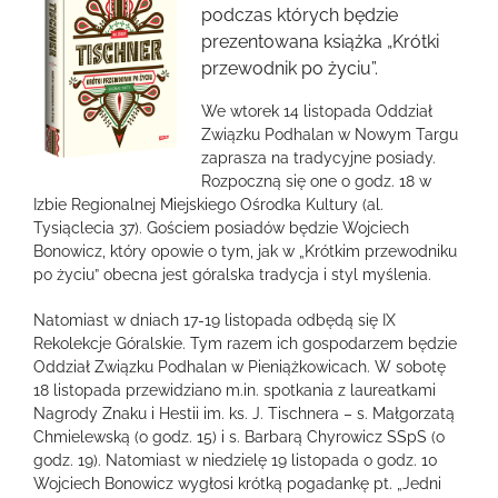
obrazek
podczas których będzie
prezentowana książka „Krótki
przewodnik po życiu”.
We wtorek 14 listopada Oddział
Związku Podhalan w Nowym Targu
zaprasza na tradycyjne posiady.
Rozpoczną się one o godz. 18 w
Izbie Regionalnej Miejskiego Ośrodka Kultury (al.
Tysiąclecia 37). Gościem posiadów będzie Wojciech
Bonowicz, który opowie o tym, jak w „Krótkim przewodniku
po życiu” obecna jest góralska tradycja i styl myślenia.
Natomiast w dniach 17-19 listopada odbędą się IX
Rekolekcje Góralskie. Tym razem ich gospodarzem będzie
Oddział Związku Podhalan w Pieniążkowicach. W sobotę
18 listopada przewidziano m.in. spotkania z laureatkami
Nagrody Znaku i Hestii im. ks. J. Tischnera – s. Małgorzatą
Chmielewską (o godz. 15) i s. Barbarą Chyrowicz SSpS (o
godz. 19). Natomiast w niedzielę 19 listopada o godz. 10
Wojciech Bonowicz wygłosi krótką pogadankę pt. „Jedni