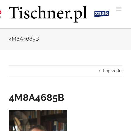
Przejdź
do
zawartości
4M8A4685B
Poprzedni
4M8A4685B