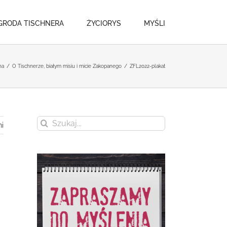
GRODA TISCHNERA
ŻYCIORYS
MYŚLI
na
/
O Tischnerze, białym misiu i micie Zakopanego
/
ZFL2022-plakat
Szukaj
i