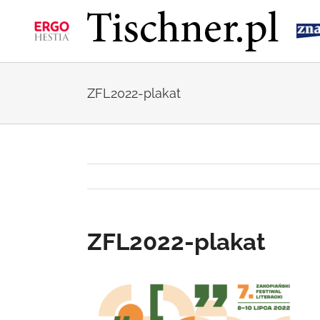
Przejdź
do
zawartości
ZFL2022-plakat
ZFL2022-plakat