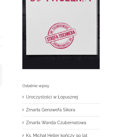
t
mail
Ostatnie wpisy
Uroczystości w Łopusznej
Zmarła Genowefa Sikora
Zmarła Wanda Czubernatowa
Ks. Michał Heller kończy 90 lat