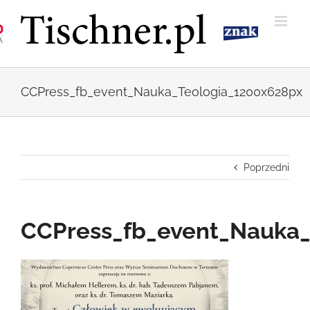
Przejdź
do
zawartości
CCPress_fb_event_Nauka_Teologia_1200x628px
Poprzedni
CCPress_fb_event_Nauka_