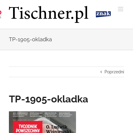
Przejdź
do
zawartości
TP-1905-okladka
Poprzedni
TP-1905-okladka