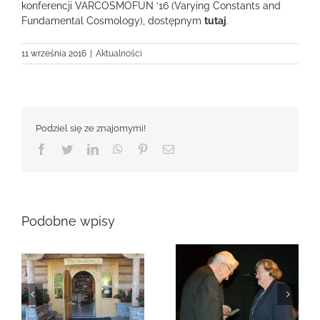
konferencji VARCOSMOFUN ’16 (Varying Constants and
Fundamental Cosmology), dostępnym
tutaj
.
11 września 2016
|
Aktualności
Podziel się ze znajomymi!
Facebook
Twitter
LinkedIn
WhatsApp
Pinterest
Email
Podobne wpisy
Zmarła Genowefa
Sikora