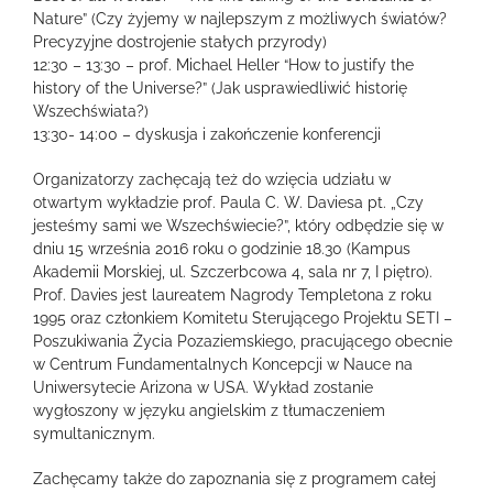
Nature” (Czy żyjemy w najlepszym z możliwych światów?
Precyzyjne dostrojenie stałych przyrody)
12:30 – 13:30 – prof. Michael Heller “How to justify the
history of the Universe?” (Jak usprawiedliwić historię
Wszechświata?)
13:30- 14:00 – dyskusja i zakończenie konferencji
Organizatorzy zachęcają też do wzięcia udziału w
otwartym wykładzie prof. Paula C. W. Daviesa pt. „Czy
jesteśmy sami we Wszechświecie?”, który odbędzie się w
dniu 15 września 2016 roku o godzinie 18.30 (Kampus
Akademii Morskiej, ul. Szczerbcowa 4, sala nr 7, I piętro).
Prof. Davies jest laureatem Nagrody Templetona z roku
1995 oraz członkiem Komitetu Sterującego Projektu SETI –
Poszukiwania Życia Pozaziemskiego, pracującego obecnie
w Centrum Fundamentalnych Koncepcji w Nauce na
Uniwersytecie Arizona w USA. Wykład zostanie
wygłoszony w języku angielskim z tłumaczeniem
symultanicznym.
Zachęcamy także do zapoznania się z programem całej