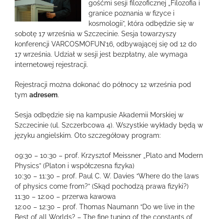
obrazek
gośćmi sesji filozoficznej „Filozofia i
granice poznania w fizyce i
kosmologii”, która odbędzie się w
sobotę 17 września w Szczecinie. Sesja towarzyszy
konferencji VARCOSMOFUN’16, odbywającej się od 12 do
17 września. Udział w sesji jest bezpłatny, ale wymaga
internetowej rejestracji.
Rejestracji można dokonać do północy 12 września pod
tym
adresem
.
Sesja odbędzie się na kampusie Akademii Morskiej w
Szczecinie (ul. Szczerbcowa 4). Wszystkie wykłady będą w
języku angielskim. Oto szczegółowy program:
09:30 – 10:30 – prof. Krzysztof Meissner „Plato and Modern
Physics” (Platon i współczesna fizyka)
10:30 – 11:30 – prof. Paul C. W. Davies “Where do the laws
of physics come from?” (Skąd pochodzą prawa fizyki?)
11:30 – 12:00 – przerwa kawowa
12:00 – 12:30 – prof. Thomas Naumann “Do we live in the
Best of all Worlds? – The fine tuning of the constants of