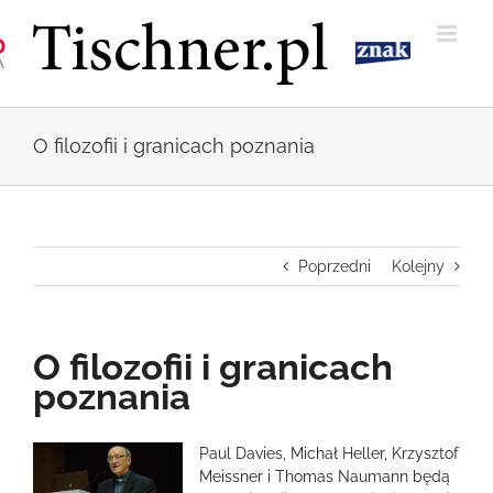
Przejdź
do
zawartości
O filozofii i granicach poznania
Poprzedni
Kolejny
O filozofii i granicach
poznania
Pokaż
Paul Davies, Michał Heller, Krzysztof
większy
Meissner i Thomas Naumann będą