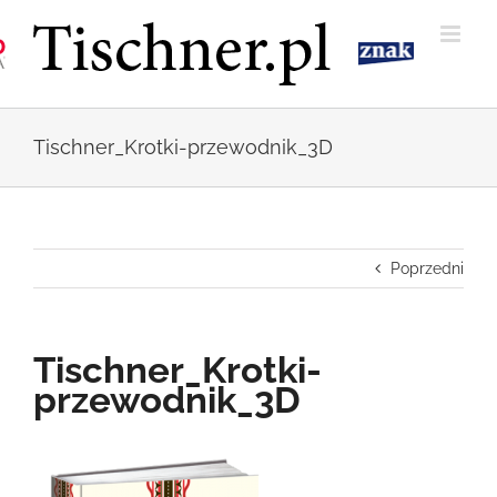
Przejdź
do
zawartości
Tischner_Krotki-przewodnik_3D
Poprzedni
Tischner_Krotki-
przewodnik_3D