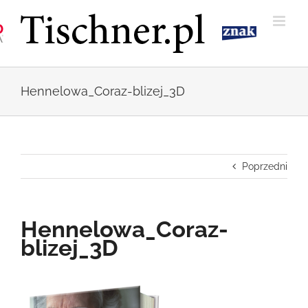
Przejdź
do
zawartości
Hennelowa_Coraz-blizej_3D
Poprzedni
Hennelowa_Coraz-
blizej_3D