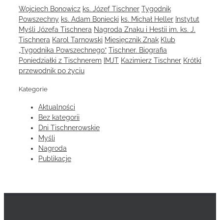
Wojciech Bonowicz
ks. Józef Tischner
Tygodnik
Powszechny
ks. Adam Boniecki
ks. Michał Heller
Instytut
Myśli Józefa Tischnera
Nagroda Znaku i Hestii im. ks. J.
Tischnera
Karol Tarnowski
Miesięcznik Znak
Klub
„Tygodnika Powszechnego”
Tischner. Biografia
Poniedziałki z Tischnerem
IMJT
Kazimierz Tischner
Krótki
przewodnik po życiu
Kategorie
Aktualności
Bez kategorii
Dni Tischnerowskie
Myśli
Nagroda
Publikacje