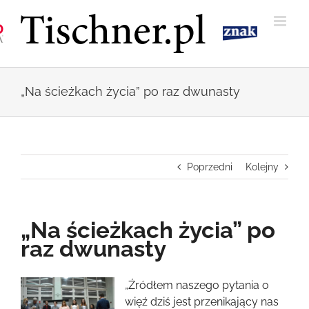
Przejdź
do
zawartości
„Na ścieżkach życia” po raz dwunasty
Poprzedni
Kolejny
„Na ścieżkach życia” po
raz dwunasty
Pokaż
„Źródłem naszego pytania o
większy
więź dziś jest przenikający nas