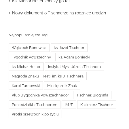
Ks. Michał Heller kończy 90 lat
Nowy dokument o Tischnerze na rocznicę urodzin
Najpopularniejsze Tagi
Wojciech Bonowicz
ks. Józef Tischner
Tygodnik Powszechny
ks. Adam Boniecki
ks. Michał Heller
Instytut Myśli Józefa Tischnera
Nagroda Znaku i Hestii im. ks. J. Tischnera
Karol Tarnowski
Miesięcznik Znak
Klub „Tygodnika Powszechnego”
Tischner. Biografia
Poniedziałki z Tischnerem
IMJT
Kazimierz Tischner
Krótki przewodnik po życiu