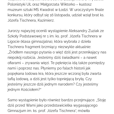
Polonistyki UŁ oraz Małgorzata Wiktorko – kustosz
muzeum sztuki MS Kwadrat w Łodzi. W uroczystym finale
konkursu, który odbył się 16 listopada, udział wziął brat ks.
Józefa Tischnera, Kazimierz.
Jurorzy najwyżej ocenili wystąpienie Aleksandry Zuziak ze
Szkoły Podstawowej nr 1 im. ks. prof. Józefa Tischnera w
Ligocie (klasa gimnazjalna), która wybrała z dzieła
Tischnera fragment brzmiący niezwykle aktualnie:
„Źródłem naszego pytania o więź dziś jest przenikający nas
niepokój rozbicia. Jesteśmy dziś świadkami – a nawet
ofiarami – zrywania więzi. Te pęknięcia idą także pomiędzy
nami i poprzez nas. Płyniemy po falach historii jak
popękana lodowa kra, która jeszcze wczoraj była zwarta
taflą lodową, a dziś jest tylko topniejącą bryłą. Czy
jesteśmy jeszcze dziś jednym narodem? Czy jesteśmy
jednym Kościołem?”
Samo wystąpienie było również bardzo przejmujące. „Stoję
dziś przed Wami jako przedstawicielka wygasającego
Gimnazjum im. ks. prof. Józefa Tischnera”, mówiła