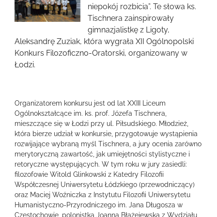
obrazek
niepokój rozbicia”. Te słowa ks.
Tischnera zainspirowały
gimnazjalistkę z Ligoty,
Aleksandrę Zuziak, która wygrała XII Ogólnopolski
Konkurs Filozoficzno-Oratorski, organizowany w
Łodzi.
Organizatorem konkursu jest od lat XXIII Liceum
Ogólnokształcące im. ks. prof. Józefa Tischnera,
mieszczące się w Łodzi przy ul. Piłsudskiego. Młodzież,
która bierze udział w konkursie, przygotowuje wystąpienia
rozwijające wybraną myśl Tischnera, a jury ocenia zarówno
merytoryczną zawartość, jak umiejętności stylistyczne i
retoryczne występujących. W tym roku w jury zasiedli:
filozofowie Witold Glinkowski z Katedry Filozofii
Współczesnej Uniwersytetu Łódzkiego (przewodniczący)
oraz Maciej Woźniczka z Instytutu Filozofii Uniwersytetu
Humanistyczno-Przyrodniczego im. Jana Długosza w
Częstochowie, polonistka Joanna Błażejewska z Wydziału