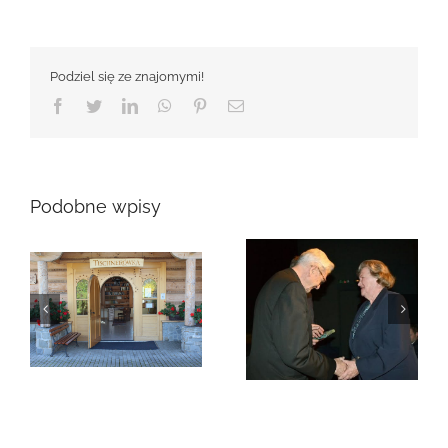
Podziel się ze znajomymi!
Facebook
Twitter
LinkedIn
WhatsApp
Pinterest
Email
Podobne wpisy
Zmarła Genowefa
Sikora
Zmarła Wanda
Czubernatowa