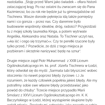
nastolatka. „Stoję przed Wami jako świadek – ofiara historii
zataczającej krąg. Po raz ostatni (tu zwracam się do Pana
Kazimierza), bo za rok nie będzie już tu gimnazjalistów od
Tischnera. Wasze dorosłe pęknięcia idą także pomiędzy
nami i co gorsza – przez nas. Czy daremne było
budowanie wspólnoty ideałów, dróg, radości? Przyjeżdżali
tu z mojej szkoły laureatka Kinga, a potem wytrwale
Angelika, Aleksandra oraz Natalia. To Tischner uczył nas,
>>ka iść i cego się trzymać<<. Czy te perełki rzucone były
tylko przed…? Pozwólcie, że dziś z tego miejsca je
pozbieram i skrzętnie nanizywać będę na sznur”.
Drugie miejsce zajął Piotr Muhammad z XXIII Liceum
Ogólnokształcącego im. ks. prof. Józefa Tischnera w Łodzi,
który odwołał się do myśli: „Sarmata lubi błyszczeć wobec
otoczenia i to nawet poprzez błędy życiowe. (…) Ja
rozumiem, że każdy człowiek popełnia jakieś błędy. Ale my
potrafimy sobie swe własne błędy przedstawiać jako
powód do chluby”. Trzecie miejsce przypadło Marii
Smolarz z XXVI Liceum Ogólnokształcącego im. K. K.
Baczyńskiego w Łodzi, której wystąpienie skupione było