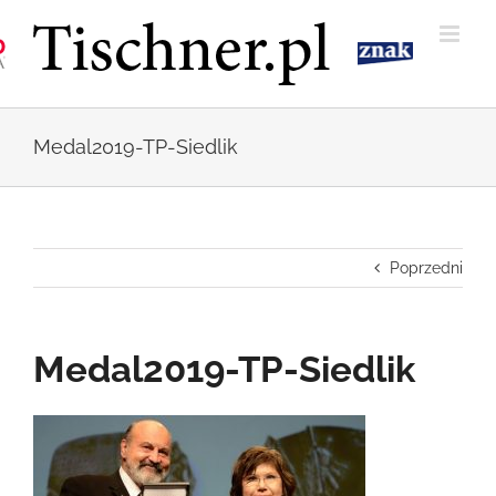
Przejdź
do
zawartości
Medal2019-TP-Siedlik
Poprzedni
Medal2019-TP-Siedlik