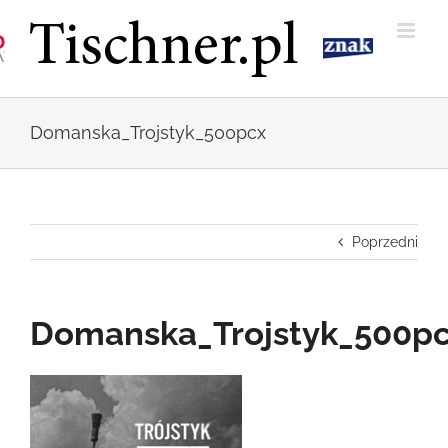
Przejdź
do
zawartości
Domanska_Trojstyk_500pcx
Poprzedni
Domanska_Trojstyk_500p