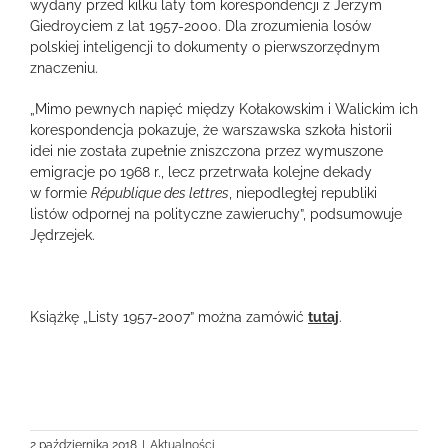
wydany przed kilku laty tom korespondencji z Jerzym
Giedroyciem z lat 1957-2000. Dla zrozumienia losów
polskiej inteligencji to dokumenty o pierwszorzędnym
znaczeniu.
„Mimo pewnych napięć między Kołakowskim i Walickim ich
korespondencja pokazuje, że warszawska szkoła historii
idei nie została zupełnie zniszczona przez wymuszone
emigracje po 1968 r., lecz przetrwała kolejne dekady
w formie
République des lettres
, niepodległej republiki
listów odpornej na polityczne zawieruchy”, podsumowuje
Jędrzejek.
Książkę „Listy 1957-2007” można zamówić
tutaj
.
2 października 2018
|
Aktualności