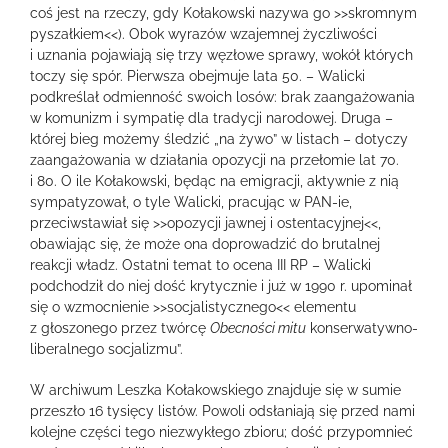
coś jest na rzeczy, gdy Kołakowski nazywa go >>skromnym
pyszałkiem<<). Obok wyrazów wzajemnej życzliwości
i uznania pojawiają się trzy węzłowe sprawy, wokół których
toczy się spór. Pierwsza obejmuje lata 50. – Walicki
podkreślał odmienność swoich losów: brak zaangażowania
w komunizm i sympatię dla tradycji narodowej. Druga –
której bieg możemy śledzić „na żywo” w listach – dotyczy
zaangażowania w działania opozycji na przełomie lat 70.
i 80. O ile Kołakowski, będąc na emigracji, aktywnie z nią
sympatyzował, o tyle Walicki, pracując w PAN-ie,
przeciwstawiał się >>opozycji jawnej i ostentacyjnej<<,
obawiając się, że może ona doprowadzić do brutalnej
reakcji władz. Ostatni temat to ocena III RP – Walicki
podchodził do niej dość krytycznie i już w 1990 r. upominał
się o wzmocnienie >>socjalistycznego<< elementu
z głoszonego przez twórcę
Obecności mitu
konserwatywno-
liberalnego socjalizmu”.
W archiwum Leszka Kołakowskiego znajduje się w sumie
przeszło 16 tysięcy listów. Powoli odsłaniają się przed nami
kolejne części tego niezwykłego zbioru; dość przypomnieć