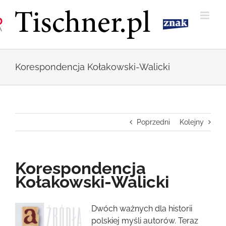
Przejdź
do
zawartości
Korespondencja Kołakowski-Walicki
Poprzedni
Kolejny
Korespondencja
Kołakowski-Walicki
Pokaż
Dwóch ważnych dla historii
większy
polskiej myśli autorów. Teraz