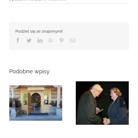
Podziel się ze znajomymi!
Facebook
Twitter
LinkedIn
WhatsApp
Pinterest
Email
Podobne wpisy
Zmarła Genowefa
Sikora
Zmarła Wanda
Czubernatowa