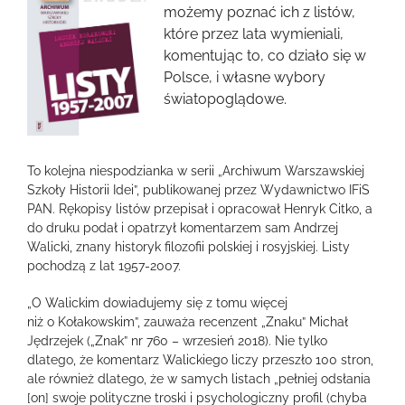
obrazek
możemy poznać ich z listów,
które przez lata wymieniali,
komentując to, co działo się w
Polsce, i własne wybory
światopoglądowe.
To kolejna niespodzianka w serii „Archiwum Warszawskiej
Szkoły Historii Idei”, publikowanej przez Wydawnictwo IFiS
PAN. Rękopisy listów przepisał i opracował Henryk Citko, a
do druku podał i opatrzył komentarzem sam Andrzej
Walicki, znany historyk filozofii polskiej i rosyjskiej. Listy
pochodzą z lat 1957-2007.
„O Walickim dowiadujemy się z tomu więcej
niż o Kołakowskim”, zauważa recenzent „Znaku” Michał
Jędrzejek („Znak” nr 760 – wrzesień 2018). Nie tylko
dlatego, że komentarz Walickiego liczy przeszło 100 stron,
ale również dlatego, że w samych listach „pełniej odsłania
[on] swoje polityczne troski i psychologiczny profil (chyba